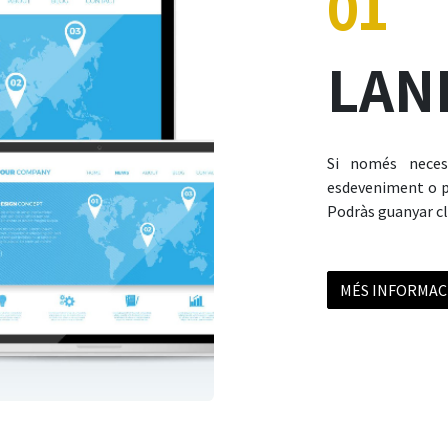
01
LAN
Si només neces
esdeveniment o pr
Podràs guanyar cli
MÉS INFORMAC