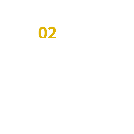
02
PÀGINES W
El 2026, cada negoci haurà de tenir el seu prop
de la nova normalitat, és més important que ma
presència i imatge digitals.
MÉS INFORMACIÓ