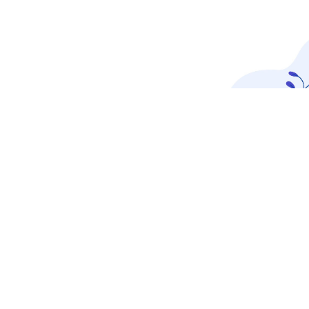
EB
i lloc web. Després
i enfortir la teva